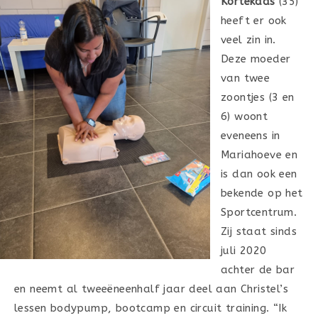
Kortekaas
(35)
heeft er ook
veel zin in.
Deze moeder
van twee
zoontjes (3 en
6) woont
eveneens in
Mariahoeve en
is dan ook een
bekende op het
Sportcentrum.
Zij staat sinds
juli 2020
achter de bar
en neemt al tweeëneenhalf jaar deel aan Christel’s
lessen bodypump, bootcamp en circuit training. “Ik