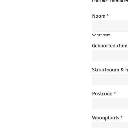
Contact formulie
Naam
*
Voornaam
Geboortedatu
Straatnaam & 
Postcode
*
Woonplaats
*