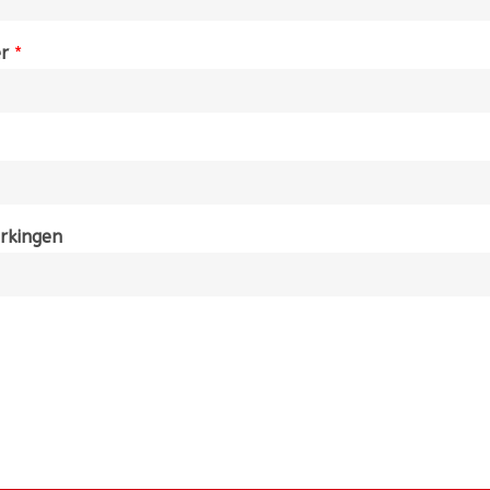
er
*
rkingen