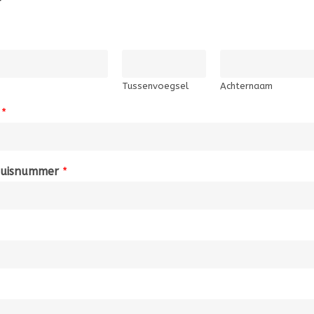
r
Tussenvoegsel
Achternaam
m
*
huisnummer
*