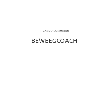
RICARDO LOMMERDE
BEWEEGCOACH
VEILIG EN VERANTWOORD
Hart voor Sport is bijzonder lid van de Harteraad,
onderdeel van de Hartstichting. Op de sportlocatie zijn
een AED en een calamiteitenplan aanwezig.