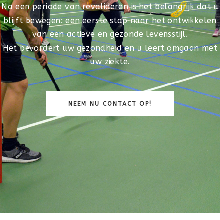
Na een periode van revalideren is het belangrijk dat u
blijft bewegen: een eerste stap naar het ontwikkelen
van een actieve en gezonde levensstijl.
Het bevordert uw gezondheid en u leert omgaan met
uw ziekte.
NEEM NU CONTACT OP!