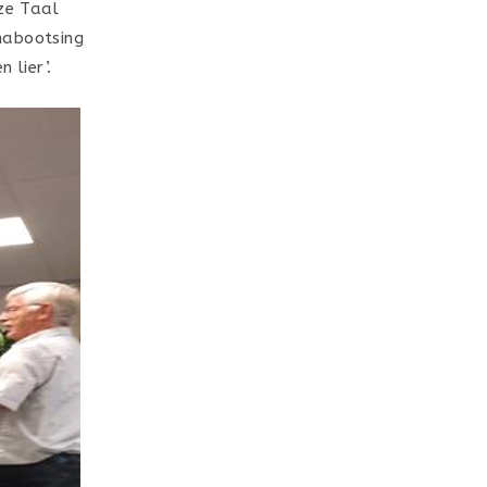
nze Taal
nabootsing
 lier’.