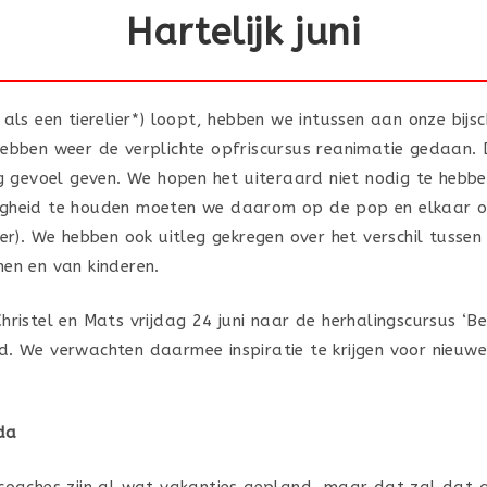
Hartelijk juni
als een tierelier*) loopt, hebben we intussen aan onze bijsc
ebben weer de verplichte opfriscursus reanimatie gedaan. 
ig gevoel geven. We hopen het uiteraard niet nodig te hebben
gheid te houden moeten we daarom op de pop en elkaar oe
er). We hebben ook uitleg gekregen over het verschil tussen
en en van kinderen.
hristel en Mats vrijdag 24 juni naar de herhalingscursus ‘
. We verwachten daarmee inspiratie te krijgen voor nieuwe
da
coaches zijn al wat vakanties gepland, maar dat zal dat 