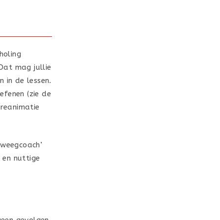
holing
Dat mag jullie
 in de lessen.
fenen (zie de
 reanimatie
Beweegcoach’
 en nuttige
geen gevolgen