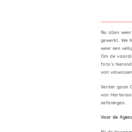
Nu alles weer 
gewerkt. We h
weer een veil
Om de vaardi
foto’s hierond
van volwassen
Verder gaan C
van Harteraad
oefeningen.
Voor de Agen
Bij de beweeg