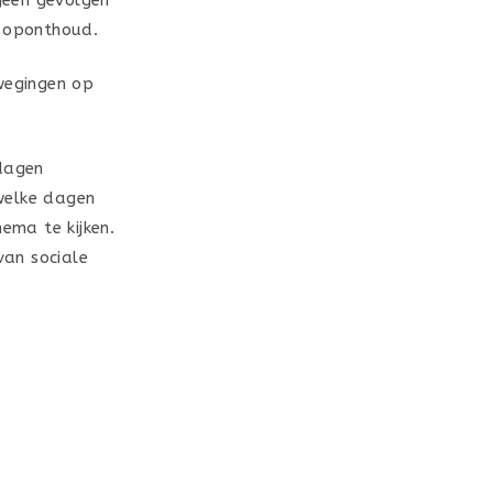
r oponthoud.
wegingen op
tdagen
welke dagen
ema te kijken.
van sociale